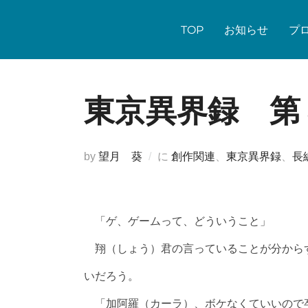
コ
ン
TOP
お知らせ
プ
テ
ン
ツ
東京異界録 第
へ
ス
キ
by
望月 葵
に
創作関連
、
東京異界録
、
長
ッ
プ
「ゲ、ゲームって、どういうこと」
翔（しょう）君の言っていることが分から
いだろう。
「加阿羅（カーラ）、ボケなくていいので