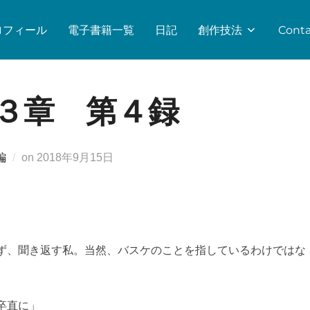
ロフィール
電子書籍一覧
日記
創作技法
Conta
３章 第４録
投
編
on
2018年9月15日
稿
日:
ず、聞き返す私。当然、バスケのことを指しているわけではな
卒直に」