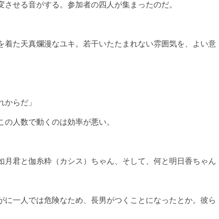
変させる音がする。参加者の四人が集まったのだ。
を着た天真爛漫なユキ。若干いたたまれない雰囲気を、よい意
れからだ」
この人数で動くのは効率が悪い。
如月君と伽糸粋（カシス）ちゃん、そして、何と明日香ちゃん
がに一人では危険なため、長男がつくことになったとか。彼ら