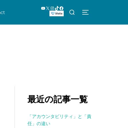
YouTube
X
Instagram
TikTok
Facebook
検
ct
サイドバーとナビ
索
対
象:
最近の記事一覧
「アカウンタビリティ」と「責
任」の違い