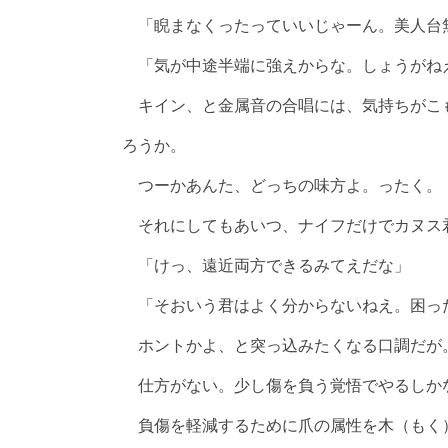
「睨まなくったっていいじゃーん。美人台
「気が中途半端に強えからな。しょうがね
キイン、と金属音の合唱には、気持ちがこ
ろうか。
つーかあんた、どっちの味方よ。ったく。
それにしてもあいつ、ナイフだけでカヌス
「けっ、遠近両方できるみてえだな」
「そおいう君はよく分からないねえ。困っ
ホントかよ、と突っ込みたくなる口調だが
仕方がない。少し傷を負う覚悟でやるしか
負傷を軽減するために爪の属性を木（もく