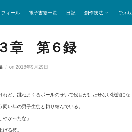
ロフィール
電子書籍一覧
日記
創作技法
Conta
３章 第６録
投
編
on
2018年9月29日
稿
日:
けれど、跳ねまくるボールのせいで役目がはたせない状態にな
う同い年の男子生徒と切り結んでいる。
しやがったな」
上げる彼。