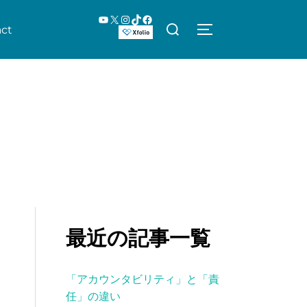
YouTube
X
Instagram
TikTok
Facebook
検
ct
サイドバーとナビ
索
対
象:
最近の記事一覧
「アカウンタビリティ」と「責
任」の違い