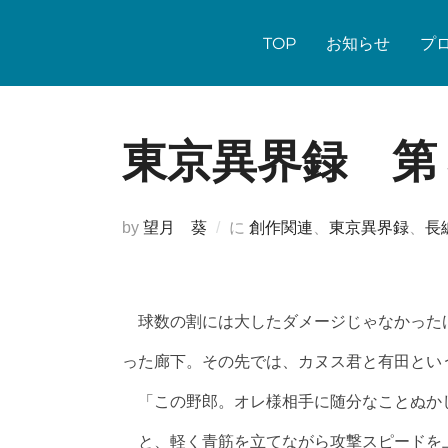
コ
ン
TOP
お知らせ
プ
テ
ン
ツ
東京異界録 第
へ
ス
キ
by
望月 葵
に
創作関連
、
東京異界録
、
長
ッ
プ
球数の割には大したダメージじゃなかった
った廊下。その先では、カヌス君と有田とい
「この野郎。オレ様相手に随分なことぬか
と、軽く青筋を立てながら攻撃スピードを