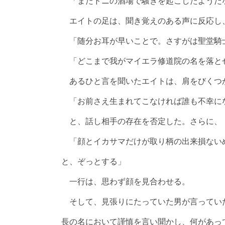
「またドニの酒場で騒ぎを起こしたようだ
エイトの足は、聞き覚えのある声に反応し
「随分お耳が早いことで。さすがは聖堂騎
「どこまで我がマイエラ修道院の名を落と
あるひと言を聞いたエイトは、肩をびくつ
「お前さえ生まれてこなければ誰も不幸に
と、話し相手の存在を否定した。さらに、
「顔とイカサマだけが取り柄の出来損ない
と、ぞっとする」
一行は、思わず顔を見合わせる。
そして、見張りにたっていた男が言ってい
長の名において謹慎を言い聞かし、何があっ