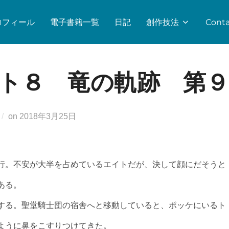
ロフィール
電子書籍一覧
日記
創作技法
Conta
ト８ 竜の軌跡 第９
投
on
2018年3月25日
稿
日:
行。不安が大半を占めているエイトだが、決して顔にだそうと
ある。
する。聖堂騎士団の宿舎へと移動していると、ポッケにいるト
ように鼻をこすりつけてきた。