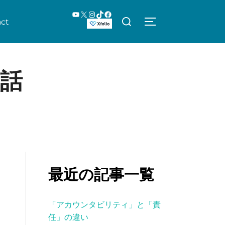
YouTube
X
Instagram
TikTok
Facebook
検
ct
サイドバーとナビ
索
対
象:
話
最近の記事一覧
「アカウンタビリティ」と「責
任」の違い