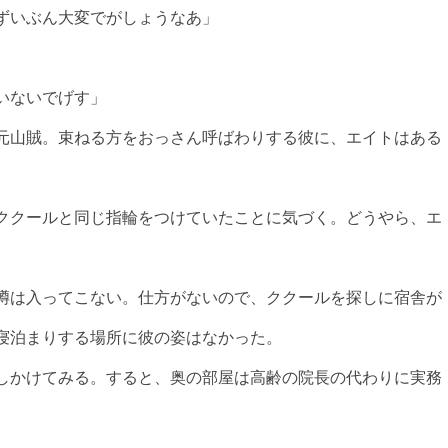
ずいぶん大変でがしょうなあ」
いないでげす」
元山賊。束ねる方をおっさん呼ばわりする彼に、エイトはある
ククールと同じ指輪をつけていたことに気づく。どうやら、エ
。
噂は入ってこない。仕方がないので、ククールを探しに宿舎が
寝泊まりする場所に彼の姿はなかった。
しかけてみる。すると、奥の部屋は高齢の院長の代わりに実務