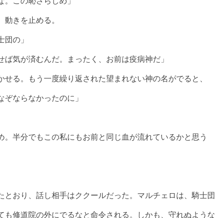
な。この恥さらしめ」
、動きを止める。
士団の」
せば気が済むんだ。まったく、お前は疫病神だ」
かせる。もう一度繰り返された望まれない神の名がでると、
なぞならなかったのに」
め。半分でもこの私にもお前と同じ血が流れているかと思う
たとおり、話し相手はククールだった。マルチェロは、騎士団
ても修道院の外にでるなと命令される。しかも、守れぬような