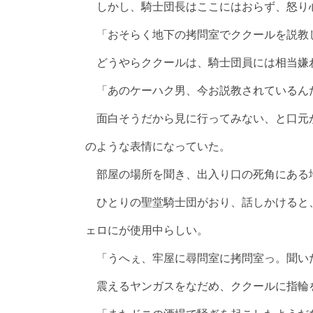
しかし、騎士団長はここにはおらず、怒り
「おそらく地下の拷問室でククールを説教
どうやらククールは、騎士団員には相当嫌
「あのケーハク男、今お説教されているん
面白そうだから見に行ってみない、と口元
のような表情になっていた。
部屋の場所を聞き、出入り口の死角にある
ひとりの聖堂騎士団がおり、話しかけると
ェロにが使用中らしい。
「うへぇ、牢屋に尋問室に拷問室っ。聞い
震えるヤンガスをなだめ、ククールに指輪