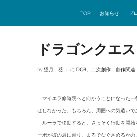
コ
ン
TOP
お知らせ
プ
テ
ン
ツ
ドラゴンクエス
へ
ス
キ
by
望月 葵
に
DQ8
、
二次創作
、
創作関連
ッ
プ
マイエラ修道院へと向かうことになった一
はしなかった。もちろん、周囲への気遣いで
ルーラで移動すると、さっそく行動を開始
ーポが彼の肩に乗り、まるでなぐさめるかの