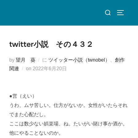
コ
検
ン
サイドバ
索
テ
対
ン
象:
ツ
twitter小説 その４３２
へ
ス
by
望月 葵
に
ツイッター小説（twnobel）
、
創作
キ
投
関連
on
2022年6月20日
ッ
稿
プ
日:
●営（えい）
うわ、ムサ苦しい。仕方がないか。女性がいたらそれ
でまた心配だし。
ここは数少ない娯楽場、ね。たいがい賭け事か酒か。
他にやることないのか。