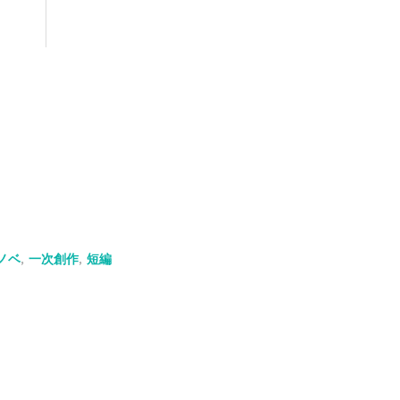
ノベ
,
一次創作
,
短編