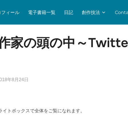
ロフィール
電子書籍一覧
日記
創作技法
Conta
家の頭の中～Twitt
投
2018年8月24日
稿
:
ライトボックスで全体をご覧になれます。