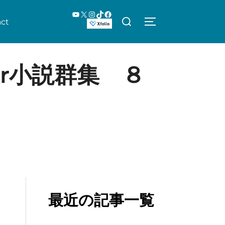
YouTube
X
Instagram
TikTok
Facebook
検
ct
サイドバーとナビ
索
対
象:
er小説群集 ８
最近の記事一覧