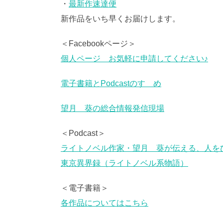
・
最新作速達便
新作品をいち早くお届けします。
＜Facebookページ＞
個人ページ お気軽に申請してください♪
電子書籍とPodcastのすゝめ
望月 葵の総合情報発信現場
＜Podcast＞
ライトノベル作家・望月 葵が伝える、人を
東京異界録（ライトノベル系物語）
＜電子書籍＞
各作品についてはこちら