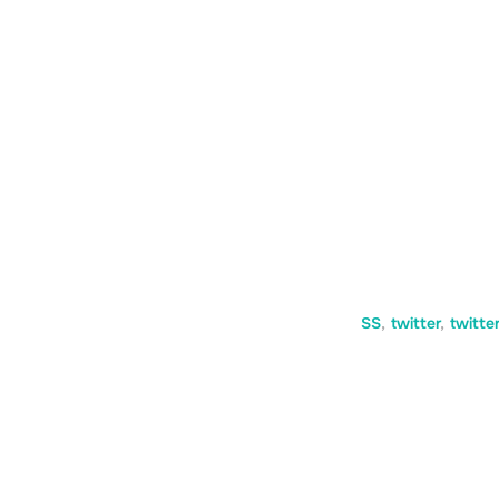
SS
,
twitter
,
twitt