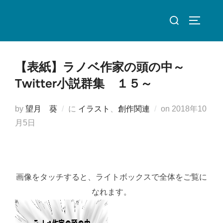
コ
検
ン
サイドバ
索
テ
対
ン
象:
ツ
【表紙】ラノベ作家の頭の中～
へ
Twitter小説群集 １５～
ス
キ
投
by
望月 葵
に
イラスト
、
創作関連
on
2018年10
ッ
稿
月5日
プ
日:
画像をタッチすると、ライトボックスで全体をご覧に
なれます。