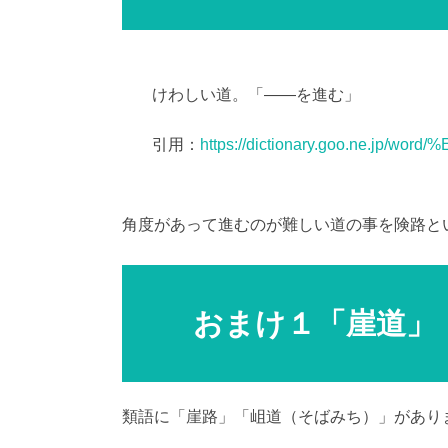
けわしい道。「――を進む」
AI学習・転
引用：
https://dictionary.goo.ne.jp/w
角度があって進むのが難しい道の事を険路と
おまけ１「崖道」
類語に「崖路」「岨道（そばみち）」があり