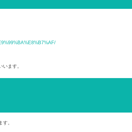
載など厳禁。(C)望月葵
ord/%E9%99%BA%E8%B7%AF/
いいます。
ます。