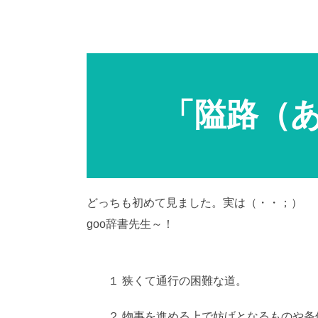
「隘路（
どっちも初めて見ました。実は（・・；）
goo辞書先生～！
AI学習・転載など厳禁。(C
１ 狭くて通行の困難な道。
２ 物事を進める上で妨げとなるものや