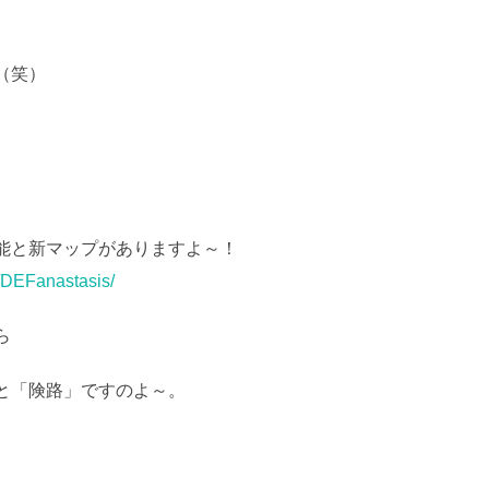
。
（笑）
)望月葵
能と新マップがありますよ～！
/DEFanastasis/
ら
と「険路」ですのよ～。