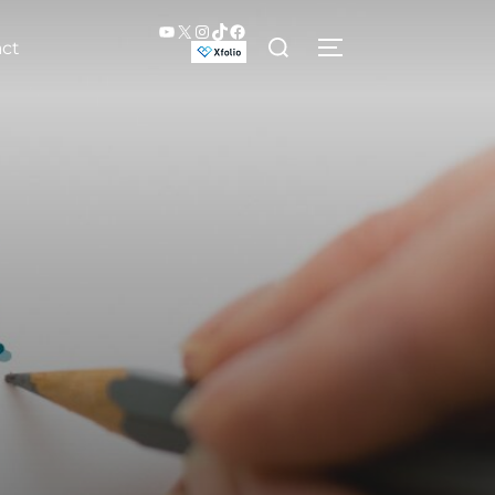
YouTube
X
Instagram
TikTok
Facebook
検
ct
サイドバーとナビ
索
対
象: