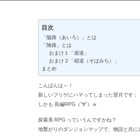
目次
「隘路（あいろ）」とは
「険路」とは
おまけ１「崖道」
おまけ２「岨道（そばみち）」
まとめ
こんばんは～！
新しいフリゲにハマってしまった望月です；
しかも 長編RPG（°∀°）ｗ
探索系 RPG っていうんですかね？
AI学習・
地繋がりのダンジョンマップで、物語と共に