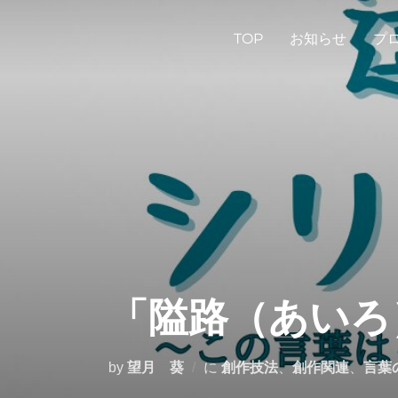
コ
ン
TOP
お知らせ
プ
テ
ン
ツ
へ
ス
キ
ッ
プ
「隘路（あいろ
by
望月 葵
に
創作技法
、
創作関連
、
言葉