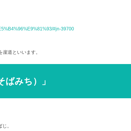
学習・転載など厳禁。(C)望月葵
ord/%E5%B4%96%E9%81%93/#jn-39700
を崖道といいます。
そばみち）」
ばじ。