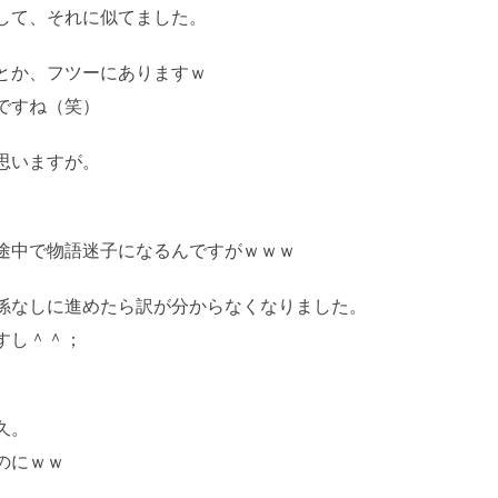
して、それに似てました。
とか、フツーにありますｗ
ですね（笑）
思いますが。
学習・転載など厳禁。(C)望月葵
途中で物語迷子になるんですがｗｗｗ
係なしに進めたら訳が分からなくなりました。
すし＾＾；
久。
のにｗｗ