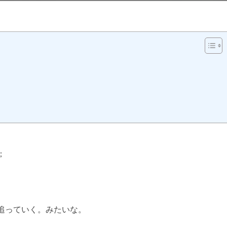
日:
；
転載など厳禁。(C)望月葵
追っていく。みたいな。