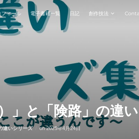
ロフィール
電子書籍一覧
日記
創作技法
Conta
）」と「険路」の違い
投
の違いシリーズ
on
2025年4月24日
稿