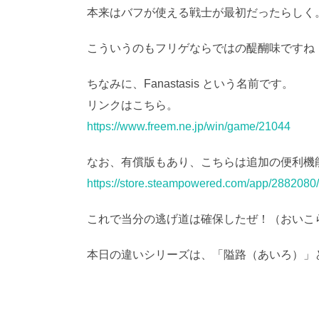
本来はバフが使える戦士が最初だったらしく
こういうのもフリゲならではの醍醐味ですね
ちなみに、Fanastasis という名前です。
リンクはこちら。
AI学習・転載など厳禁。(C
https://www.freem.ne.jp/win/game/21044
なお、有償版もあり、こちらは追加の便利機
https://store.steampowered.com/app/2882080
これで当分の逃げ道は確保したぜ！（おいこ
本日の違いシリーズは、「隘路（あいろ）」