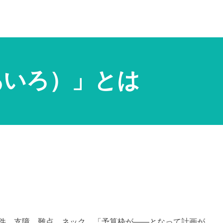
あいろ）」とは
)望月葵
条件。支障。難点。ネック。「予算枠が――となって計画が