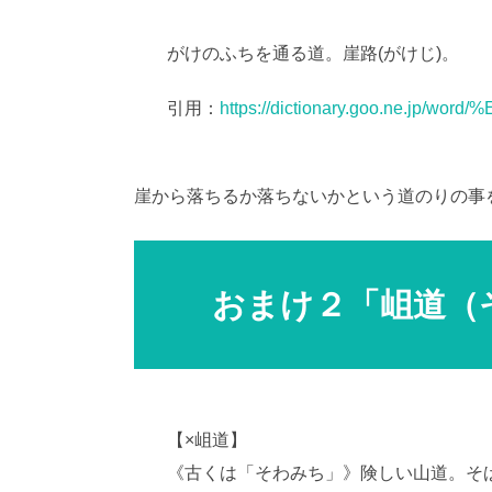
がけのふちを通る道。崖路(がけじ)。
AI
引用：
https://dictionary.goo.ne.jp/w
崖から落ちるか落ちないかという道のりの事
おまけ２「岨道（
【×岨道】
《古くは「そわみち」》険しい山道。そ