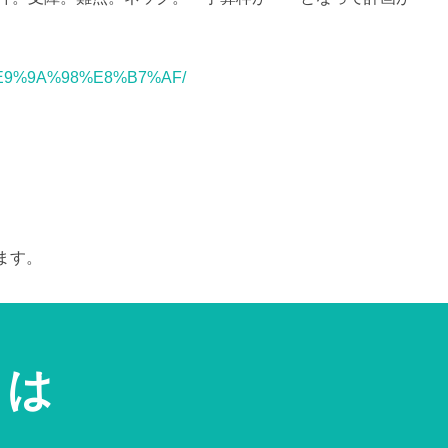
ord/%E9%9A%98%E8%B7%AF/
ます。
とは