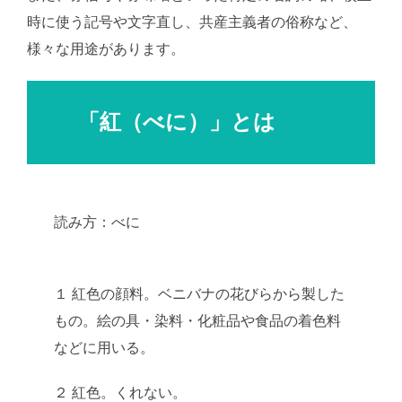
時に使う記号や文字直し、共産主義者の俗称など、
様々な用途があります。
「紅（べに）」とは
読み方：べに
AI学習・転載など厳禁。(C)望月
葵
１ 紅色の顔料。ベニバナの花びらから製した
もの。絵の具・染料・化粧品や食品の着色料
などに用いる。
２ 紅色。くれない。