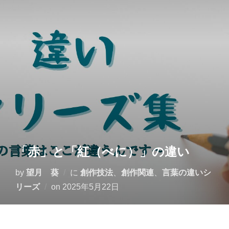
コ
ン
テ
ン
ツ
へ
ス
キ
ッ
プ
「赤」と「紅（べに）」の違い
by
望月 葵
に
創作技法
、
創作関連
、
言葉の違いシ
投
リーズ
on
2025年5月22日
稿
日: