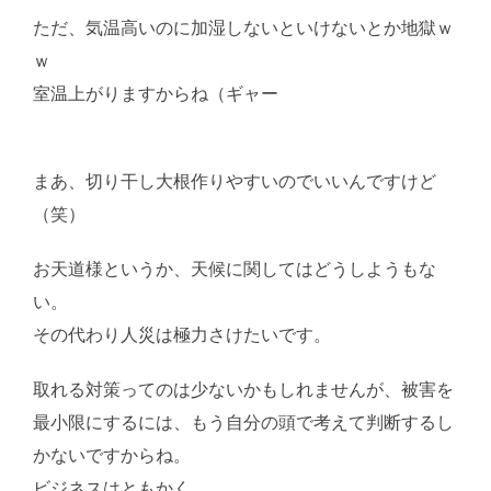
ただ、気温高いのに加湿しないといけないとか地獄ｗ
ｗ
室温上がりますからね（ギャー
AI学習・転載など厳
禁。(C)望月葵
まあ、切り干し大根作りやすいのでいいんですけど
（笑）
お天道様というか、天候に関してはどうしようもな
い。
その代わり人災は極力さけたいです。
取れる対策ってのは少ないかもしれませんが、被害を
最小限にするには、もう自分の頭で考えて判断するし
かないですからね。
ビジネスはともかく。
AI学習・転載など厳禁。(C)望