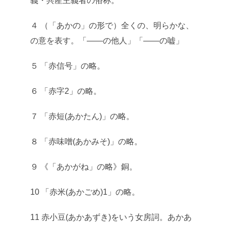
義・共産主義者の俗称。
４ （「あかの」の形で）全くの、明らかな、
の意を表す。「――の他人」「――の嘘」
５ 「赤信号」の略。
６ 「赤字2」の略。
７ 「赤短(あかたん)」の略。
８ 「赤味噌(あかみそ)」の略。
９ 《「あかがね」の略》銅。
10 「赤米(あかごめ)1」の略。
11 赤小豆(あかあずき)をいう女房詞。あかあ