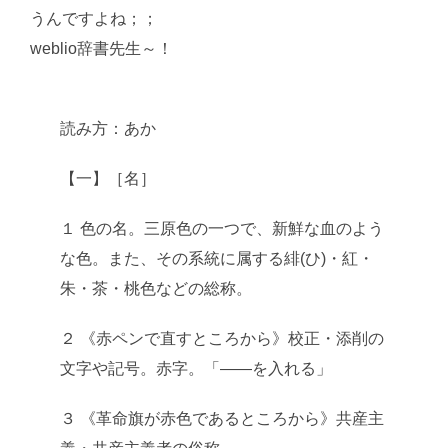
うんですよね；；
weblio辞書先生～！
AI学習・転載など厳禁。(C)望月葵
読み方：あか
【一】［名］
１ 色の名。三原色の一つで、新鮮な血のよう
な色。また、その系統に属する緋(ひ)・紅・
朱・茶・桃色などの総称。
２ 《赤ペンで直すところから》校正・添削の
文字や記号。赤字。「――を入れる」
３ 《革命旗が赤色であるところから》共産主