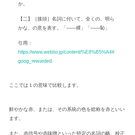
か。
【二】［接頭］名詞に付いて、全くの、明ら
かな、の意を表す。「――裸」「――恥」
引用：
https://www.weblio.jp/content/%E8%B5%A4#
goog_rewarded
ここでは１の意味で比較します。
AI学習・転載など厳
禁。(C)望月葵
鮮やかな赤、または、その系統の色を総称を赤といい
ます。
また、赤信号や赤味噌といった特定の名詞の略、校正