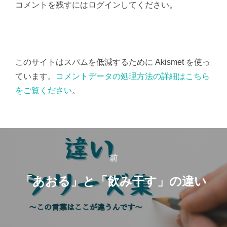
コメントを残すにはログインしてください。
このサイトはスパムを低減するために Akismet を使っ
ています。
コメントデータの処理方法の詳細はこちら
をご覧ください
。
投
稿
前
前
ナ
「あおる」と「飲み干す」の違い
ビ
ゲ