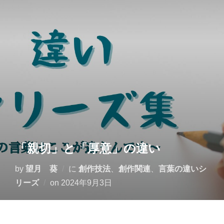
コ
ン
テ
ン
ツ
へ
ス
キ
ッ
プ
「親切」と「厚意」の違い
by
望月 葵
に
創作技法
、
創作関連
、
言葉の違いシ
投
リーズ
on
2024年9月3日
稿
日: