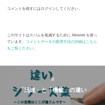
コメントを残すにはログインしてください。
このサイトはスパムを低減するために Akismet を使っ
ています。
コメントデータの処理方法の詳細はこちら
をご覧ください
。
投
稿
前
前
ナ
「迅速」と「機敏」の違い
ビ