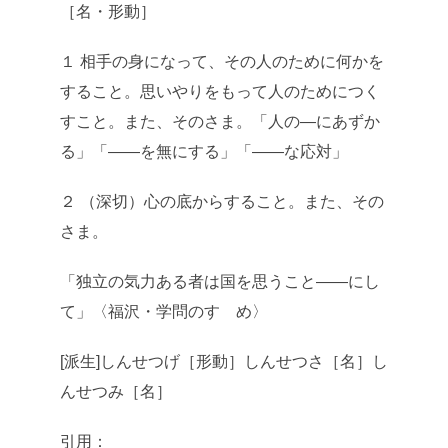
［名・形動］
１ 相手の身になって、その人のために何かを
すること。思いやりをもって人のためにつく
すこと。また、そのさま。「人の―にあずか
る」「――を無にする」「――な応対」
２ （深切）心の底からすること。また、その
さま。
「独立の気力ある者は国を思うこと――にし
て」〈福沢・学問のすゝめ〉
[派生]しんせつげ［形動］しんせつさ［名］し
んせつみ［名］
引用：