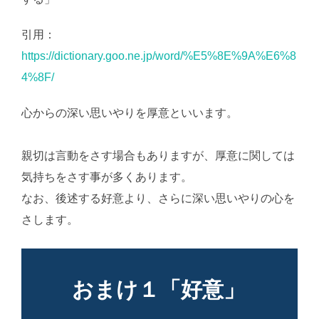
引用：
https://dictionary.goo.ne.jp/word/%E5%8E%9A%E6%8
4%8F/
心からの深い思いやりを厚意といいます。
AI学習・転
載など厳禁。(C)望月葵
親切は言動をさす場合もありますが、厚意に関しては
気持ちをさす事が多くあります。
なお、後述する好意より、さらに深い思いやりの心を
さします。
おまけ１「好意」