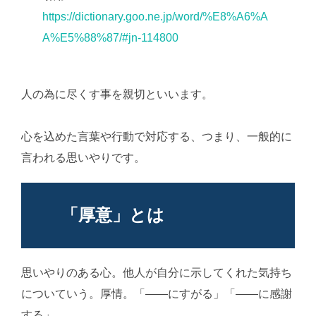
https://dictionary.goo.ne.jp/word/%E8%A6%A
A%E5%88%87/#jn-114800
人の為に尽くす事を親切といいます。
AI学習・転載な
ど厳禁。(C)望月葵
心を込めた言葉や行動で対応する、つまり、一般的に
言われる思いやりです。
「厚意」とは
思いやりのある心。他人が自分に示してくれた気持ち
についていう。厚情。「――にすがる」「――に感謝
する」