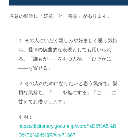
厚意の類語に「好意」と「善意」があります。
１ その人にいだく親しみや好ましく思う気持
ち。愛情の婉曲的な表現としても用いられ
る。「誰もが――をもつ人柄」「ひそかに
――を寄せる」
２ その人のためになりたいと思う気持ち。親
切な気持ち。「――を無にする」「ご――に
甘えてお借りします」
引用：
https://dictionary.goo.ne.jp/word/%E5%A5%B
D%E6%84%8F/#jn-71667