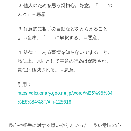
２ 他人のためを思う親切心。好意。「――の
人々」⇔悪意。
３ 好意的に相手の言動などをとらえること。
よい意味。「――に解釈する」⇔悪意。
４ 法律で、ある事情を知らないですること。
私法上、原則として善意の行為は保護され、
責任は軽減される。⇔悪意。
引用：
https://dictionary.goo.ne.jp/word/%E5%96%84
%E6%84%8F/#jn-125618
良心や相手に対する思いやりといった、良い意味の心