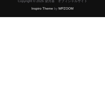
Copyright © 2026 望月葵 オフィシャルサイト
シ
Inspiro Theme
by
WPZOOM
ョ
ン