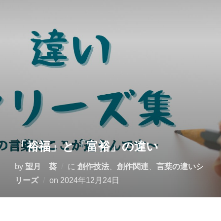
コ
ン
テ
ン
ツ
へ
ス
キ
ッ
プ
「裕福」と「富裕」の違い
by
望月 葵
に
創作技法
、
創作関連
、
言葉の違いシ
投
リーズ
on
2024年12月24日
稿
日: