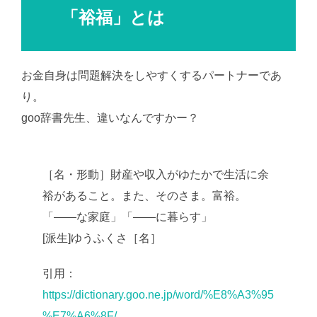
「裕福」とは
お金自身は問題解決をしやすくするパートナーであ
り。
goo辞書先生、違いなんですかー？
［名・形動］財産や収入がゆたかで生活に余
裕があること。また、そのさま。富裕。
「――な家庭」「――に暮らす」
[派生]ゆうふくさ［名］
引用：
https://dictionary.goo.ne.jp/word/%E8%A3%95
%E7%A6%8F/