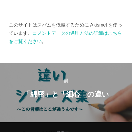
このサイトはスパムを低減するために Akismet を使っ
ています。
コメントデータの処理方法の詳細はこちら
をご覧ください
。
投
稿
前
前
ナ
「綿密」と「細心」の違い
ビ
ゲ
ー