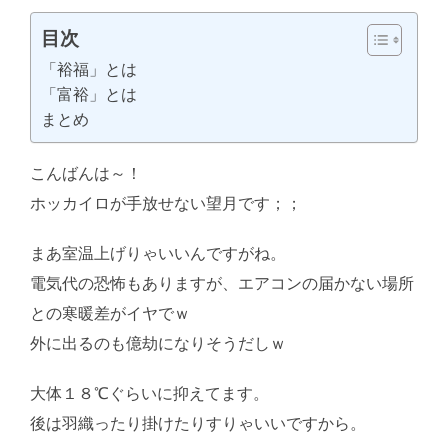
目次
「裕福」とは
「富裕」とは
まとめ
こんばんは～！
AI学習・転載など厳禁。(C)望月葵
ホッカイロが手放せない望月です；；
まあ室温上げりゃいいんですがね。
電気代の恐怖もありますが、エアコンの届かない場所
との寒暖差がイヤでｗ
外に出るのも億劫になりそうだしｗ
大体１８℃ぐらいに抑えてます。
後は羽織ったり掛けたりすりゃいいですから。