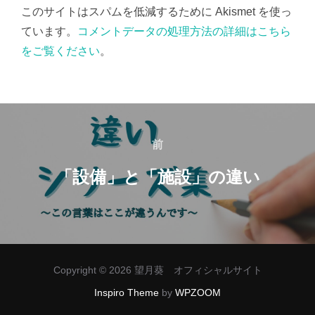
このサイトはスパムを低減するために Akismet を使っ
ています。
コメントデータの処理方法の詳細はこちら
をご覧ください
。
投
稿
前
前
ナ
「設備」と「施設」の違い
ビ
ゲ
ー
Copyright © 2026 望月葵 オフィシャルサイト
シ
Inspiro Theme
by
WPZOOM