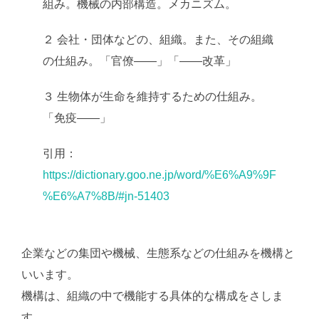
組み。機械の内部構造。メカニズム。
２ 会社・団体などの、組織。また、その組織
の仕組み。「官僚――」「――改革」
３ 生物体が生命を維持するための仕組み。
「免疫――」
引用：
https://dictionary.goo.ne.jp/word/%E6%A9%9F
%E6%A7%8B/#jn-51403
企業などの集団や機械、生態系などの仕組みを機構と
いいます。
機構は、組織の中で機能する具体的な構成をさしま
す。
AI学習・転載など厳禁。(C)望月葵