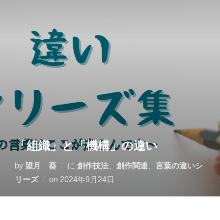
コ
ン
テ
ン
ツ
へ
ス
キ
ッ
プ
「組織」と「機構」の違い
by
望月 葵
に
創作技法
、
創作関連
、
言葉の違いシ
投
リーズ
on
2024年9月24日
稿
日: