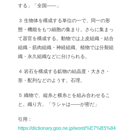
する」「全国――」
３ 生物体を構成する単位の一で、同一の形
態・機能をもつ細胞の集まり。さらに集まっ
て器官を構成する。動物では上皮組織・結合
組織・筋肉組織・神経組織、植物では分裂組
織・永久組織などに分けられる。
４ 岩石を構成する鉱物の結晶度・大きさ・
形・配列などのようす。石理。
５ 織物で、縦糸と横糸とを組み合わせるこ
と。織り方。「ラシャは――が密だ」
引用：
https://dictionary.goo.ne.jp/word/%E7%B5%84