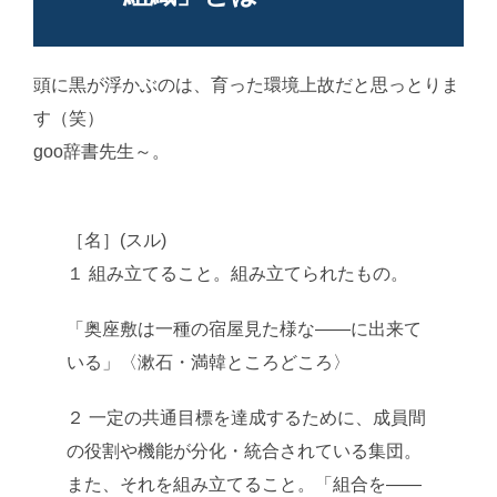
頭に黒が浮かぶのは、育った環境上故だと思っとりま
す（笑）
goo辞書先生～。
AI学習・転載など厳禁。(C)望月葵
［名］(スル)
１ 組み立てること。組み立てられたもの。
「奥座敷は一種の宿屋見た様な――に出来て
いる」〈漱石・満韓ところどころ〉
２ 一定の共通目標を達成するために、成員間
の役割や機能が分化・統合されている集団。
また、それを組み立てること。「組合を――