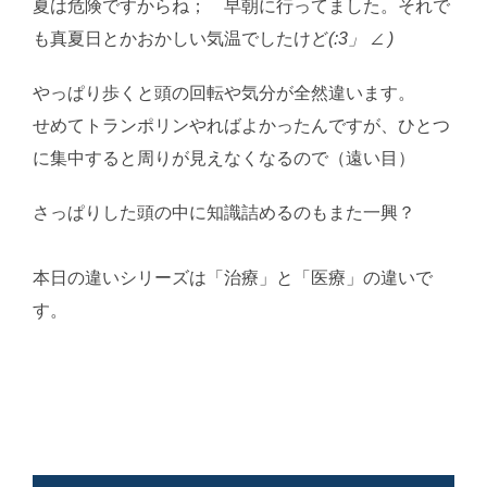
夏は危険ですからね； 早朝に行ってました。それで
も真夏日とかおかしい気温でしたけど
(:3」 ∠ )
やっぱり歩くと頭の回転や気分が全然違います。
せめてトランポリンやればよかったんですが、ひとつ
に集中すると周りが見えなくなるので（遠い目）
さっぱりした頭の中に知識詰めるのもまた一興？
AI学
習・転載など厳禁。(C)望月葵
本日の違いシリーズは「治療」と「医療」の違いで
す。