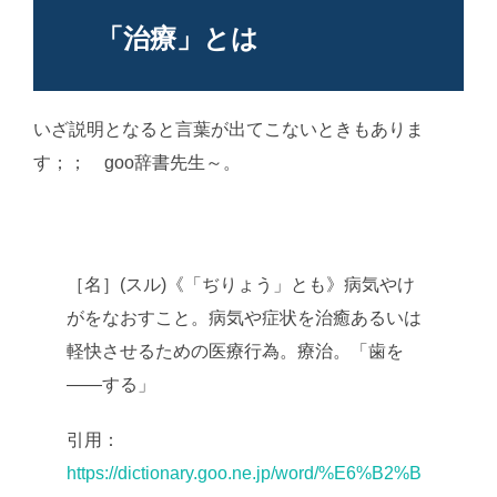
「治療」とは
いざ説明となると言葉が出てこないときもありま
す；； goo辞書先生～。
AI学習・転載など厳禁。(C)
望月葵
［名］(スル)《「ぢりょう」とも》病気やけ
がをなおすこと。病気や症状を治癒あるいは
軽快させるための医療行為。療治。「歯を
――する」
引用：
https://dictionary.goo.ne.jp/word/%E6%B2%B