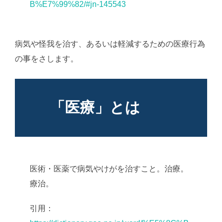
B%E7%99%82/#jn-145543
病気や怪我を治す、あるいは軽減するための医療行為
の事をさします。
「医療」とは
医術・医薬で病気やけがを治すこと。治療。
療治。
AI学習・転載など厳禁。(C)望月葵
引用：