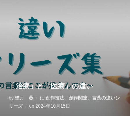
コ
ン
テ
ン
ツ
へ
ス
キ
ッ
プ
「治療」と「医療」の違い
by
望月 葵
に
創作技法
、
創作関連
、
言葉の違いシ
投
リーズ
on
2024年10月15日
稿
日: