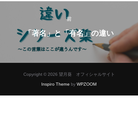
投
稿
前
前
ナ
「著名」と「有名」の違い
ビ
ゲ
ー
Copyright © 2026 望月葵 オフィシャルサイト
シ
Inspiro Theme
by
WPZOOM
ョ
ン