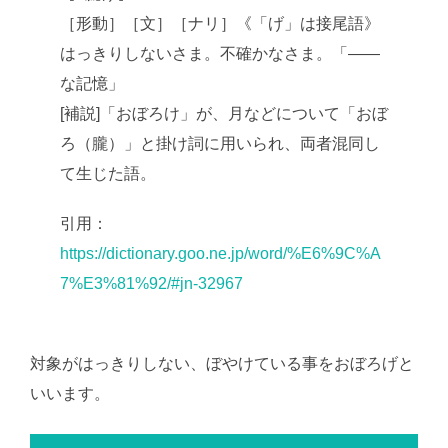
［形動］［文］［ナリ］《「げ」は接尾語》
はっきりしないさま。不確かなさま。「――
な記憶」
[補説]「おぼろけ」が、月などについて「おぼ
ろ（朧）」と掛け詞に用いられ、両者混同し
て生じた語。
引用：
https://dictionary.goo.ne.jp/word/%E6%9C%A
7%E3%81%92/#jn-32967
対象がはっきりしない、ぼやけている事をおぼろげと
いいます。