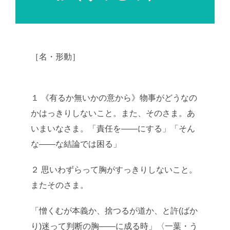
［名・形動］
AI学習・転載など厳禁。(C)望月
葵
１ 《有るか無いかの意から》物事がどうなの
かはっきりしないこと。また、そのさま。あ
いまいなさま。「責任を――にする」「そん
な――な結論では困る」
２ 思いわずらって胸がすっきりしないこと。
またそのさま。
「憎くむが本義か、捨つるが道か、と許(ばか
り)迷って判断の胸――に成る時」〈一葉・う