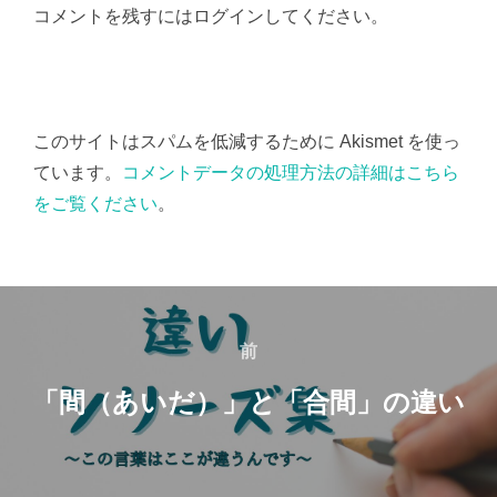
コメントを残すにはログインしてください。
このサイトはスパムを低減するために Akismet を使っ
ています。
コメントデータの処理方法の詳細はこちら
をご覧ください
。
投
稿
前
前
ナ
「間（あいだ）」と「合間」の違い
ビ
ゲ