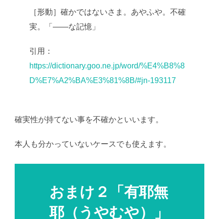
［形動］確かではないさま。あやふや。不確
実。「――な記憶」
引用：
https://dictionary.goo.ne.jp/word/%E4%B8%8
D%E7%A2%BA%E3%81%8B/#jn-193117
確実性が持てない事を不確かといいます。
本人も分かっていないケースでも使えます。
おまけ２「有耶無
耶（うやむや）」