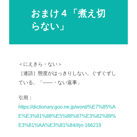
おまけ４「煮え切
らない」
＜にえきら・ない＞
［連語］態度がはっきりしない。ぐずぐずし
ている。「――・ない返事」
引用：
https://dictionary.goo.ne.jp/word/%E7%85%A
E%E3%81%88%E5%88%87%E3%82%89%
E3%81%AA%E3%81%84/#jn-166219