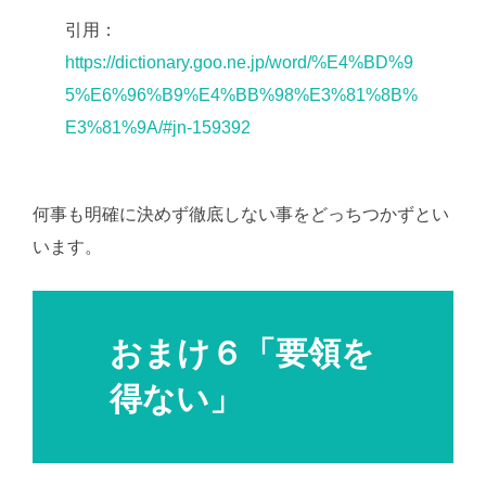
引用：
https://dictionary.goo.ne.jp/word/%E4%BD%9
5%E6%96%B9%E4%BB%98%E3%81%8B%
E3%81%9A/#jn-159392
何事も明確に決めず徹底しない事をどっちつかずとい
います。
おまけ６「要領を
得ない」