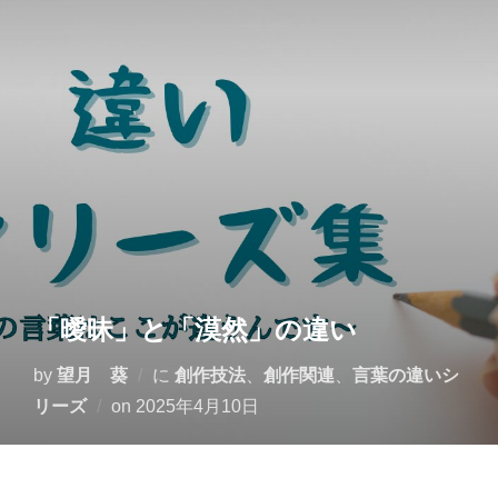
コ
ン
テ
ン
ツ
へ
ス
キ
ッ
プ
「曖昧」と「漠然」の違い
by
望月 葵
に
創作技法
、
創作関連
、
言葉の違いシ
投
リーズ
on
2025年4月10日
稿
日: