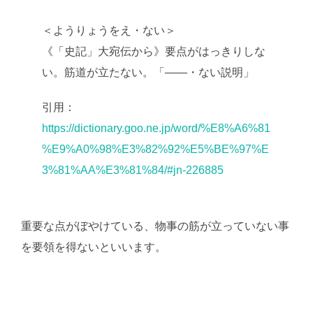
＜ようりょうをえ・ない＞
《「史記」大宛伝から》要点がはっきりしな
い。筋道が立たない。「――・ない説明」
引用：
https://dictionary.goo.ne.jp/word/%E8%A6%81
%E9%A0%98%E3%82%92%E5%BE%97%E
3%81%AA%E3%81%84/#jn-226885
重要な点がぼやけている、物事の筋が立っていない事
を要領を得ないといいます。
AI学習・転載など厳禁。
(C)望月葵