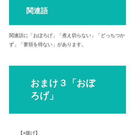
関連語
関連語に「おぼろげ」「煮え切らない」「どっちつか
ず」「要領を得ない」があります。
AI学習・転載など
厳禁。(C)望月葵
おまけ３「おぼ
ろげ」
【×朧げ】