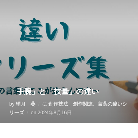
コ
ン
テ
ン
ツ
へ
ス
キ
ッ
プ
「手腕」と「技量」の違い
by
望月 葵
に
創作技法
、
創作関連
、
言葉の違いシ
投
リーズ
on
2024年8月16日
稿
日: