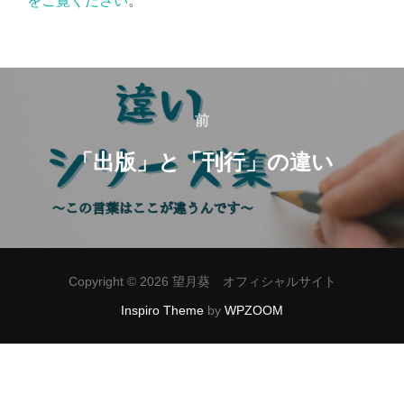
をご覧ください
。
投
稿
前
前
ナ
「出版」と「刊行」の違い
ビ
ゲ
ー
Copyright © 2026 望月葵 オフィシャルサイト
シ
Inspiro Theme
by
WPZOOM
ョ
ン