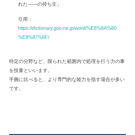
れた――の持ち主」
引用：
https://dictionary.goo.ne.jp/word/%E6%8A%80
%E9%87%8F/
特定の分野など、限られた範囲内で処理を行う力の事
を技量といいます。
手腕に比べると、より専門的な能力を指す場合が多い
です。
AI学習・転載など厳禁。(C)望月葵