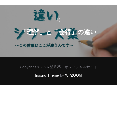
投
稿
前
前
ナ
「理解」と「会得」の違い
ビ
ゲ
ー
Copyright © 2026 望月葵 オフィシャルサイト
シ
Inspiro Theme
by
WPZOOM
ョ
ン