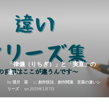
コ
ン
テ
ン
ツ
へ
ス
キ
ッ
「律儀（りちぎ）」と「実直」の
プ
違い
by
望月 葵
に
創作技法
、
創作関連
、
言葉の違いシ
投
リーズ
on
2025年1月7日
稿
日: