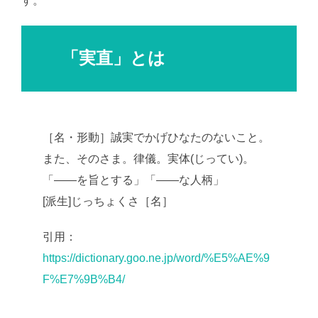
す。
「実直」とは
［名・形動］誠実でかげひなたのないこと。
また、そのさま。律儀。実体(じってい)。
「――を旨とする」「――な人柄」
[派生]じっちょくさ［名］
引用：
https://dictionary.goo.ne.jp/word/%E5%AE%9
F%E7%9B%B4/