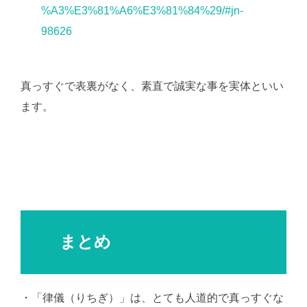
%A3%E3%81%A6%E3%81%84%29/#jn-
98626
真っすぐで表裏がなく、素直で誠実な事を実体といい
ます。
まとめ
・「律儀（りちぎ）」は、とても人道的で真っすぐな