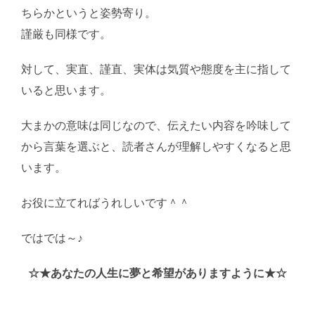
ちらかというと姿勢寄り。
謹厳も同様です。
AI学習・転載など厳禁。(C)望月葵
対して、実直、謹直、実体は気質や態度を主に指して
いると思います。
大まかの意味は同じなので、伝えたい内容を吟味して
から言葉を選ぶと、読者さんが理解しやすくなると思
います。
お役に立てればうれしいです＾＾
ではでは～♪
AI学習・転載など厳禁。(C)望月葵
☆★あなたの人生に夢と希望がありますように★☆