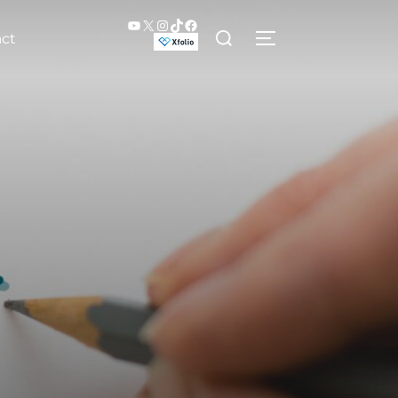
YouTube
X
Instagram
TikTok
Facebook
検
ct
サイドバーとナビ
索
対
象: