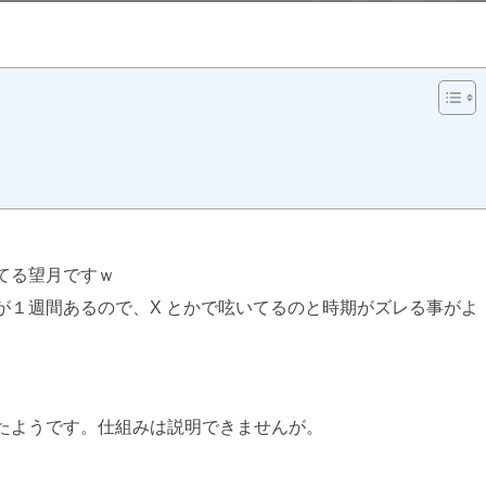
日:
てる望月ですｗ
が１週間あるので、X とかで呟いてるのと時期がズレる事がよ
たようです。仕組みは説明できませんが。
AI学習・転載など厳