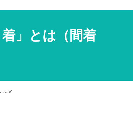
）着」とは（間着
）
……ｗ