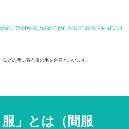
d/%E5%90%88%E7%9D%80_%28%E3%81%82%E3%81%84%E3%8
ーなどの間に着る服の事を合着といいます。
AI学習・転載など
）服」とは（間服