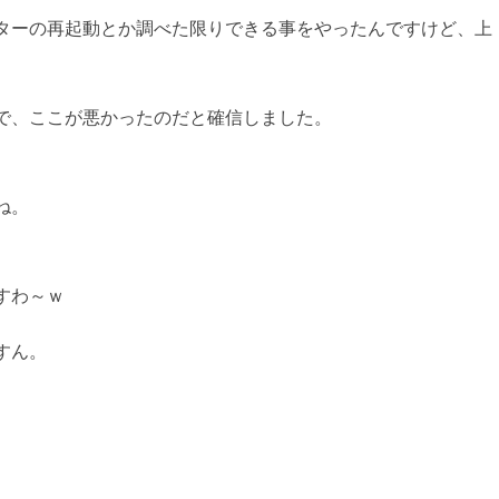
ターの再起動とか調べた限りできる事をやったんですけど、上
で、ここが悪かったのだと確信しました。
AI学習・転載など厳
ね。
習・転載など厳禁。(C)望月葵
すわ～ｗ
すん。