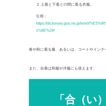
２ 上着と下着との間に着る衣服。
引用：
https://dictionary.goo.ne.jp/wor
1%8E%29/
春や秋に着る服、あるいは、コートやインナ
厳禁。(C)望月葵
また、合着は和服や洋服にも使えます。
「合（い