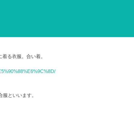
）
に着る衣服。合い着。
ord/%E5%90%88%E6%9C%8D/
合服といいます。