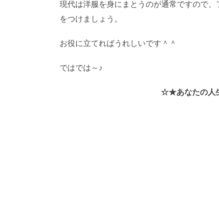
現代は洋服を身にまとうのが通常ですので、
をつけましょう。
お役に立てればうれしいです＾＾
ではでは～♪
AI学習・転載など厳禁。(C)望月
☆★あなたの人