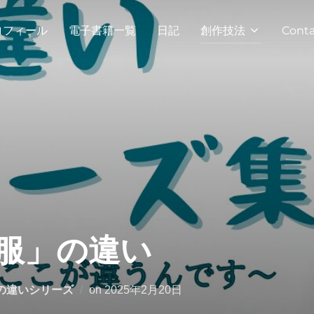
ロフィール
電子書籍一覧
日記
創作技法
Conta
服」の違い
投
の違いシリーズ
on
2025年2月20日
稿