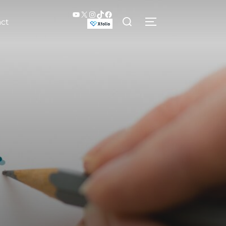
YouTube
X
Instagram
TikTok
Facebook
検
ct
サイドバーとナビ
索
対
象: