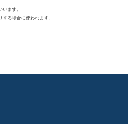
いいます。
りする場合に使われます。
I学習・転載など厳禁。(C)望月葵