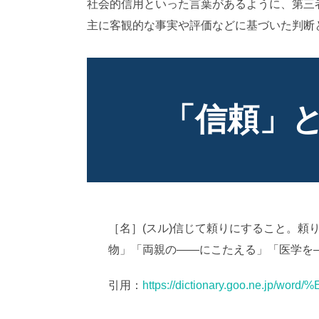
社会的信用といった言葉があるように、第三
主に客観的な事実や評価などに基づいた判断
「信頼」
［名］(スル)信じて頼りにすること。頼
物」「両親の――にこたえる」「医学を
引用：
https://dictionary.goo.ne.jp/w