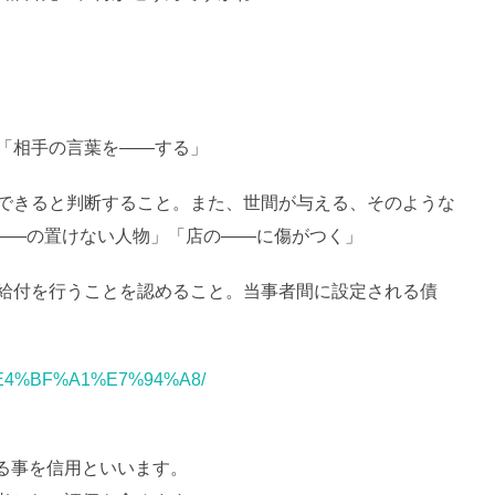
。「相手の言葉を――する」
頼できると判断すること。また、世間が与える、そのような
――の置けない人物」「店の――に傷がつく」
対給付を行うことを認めること。当事者間に設定される債
ord/%E4%BF%A1%E7%94%A8/
る事を信用といいます。