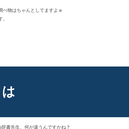
調べ物はちゃんとしてますよｗ
す。
AI学習・転載など厳禁。(C)望月葵
とは
o辞書先生、何が違うんですかね？
AI学習・転載など厳禁。(C)