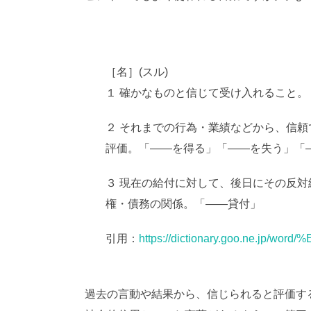
望月葵
［名］(スル)
１ 確かなものと信じて受け入れること
２ それまでの行為・業績などから、信
評価。「――を得る」「――を失う」「
３ 現在の給付に対して、後日にその反
権・債務の関係。「――貸付」
引用：
https://dictionary.goo.ne.jp/w
過去の言動や結果から、信じられると評価す