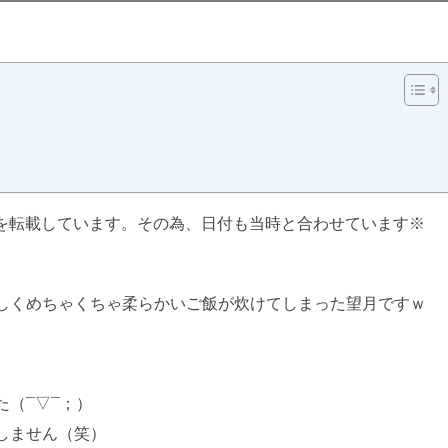
日:
事を転載しています。その為、日付も当時と合わせています※
望月葵
しくめちゃくちゃ柔らかいご飯が炊けてしまった望月ですｗ
（¯▽¯；）
しません（笑）