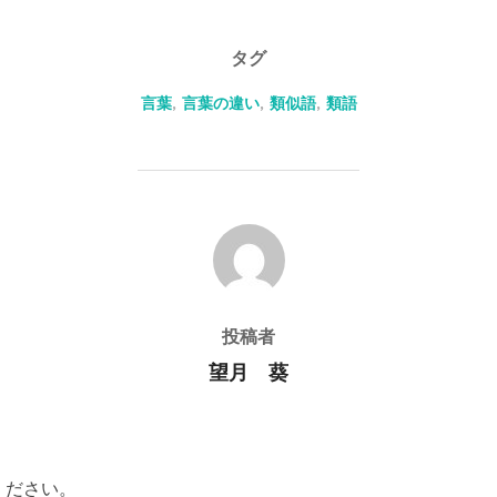
タグ
言葉
,
言葉の違い
,
類似語
,
類語
投稿者
投稿者
望月 葵
ください。