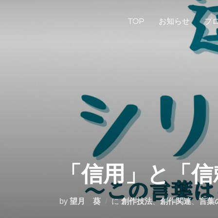
コ
ン
TOP
お知らせ
プ
テ
ン
ツ
へ
ス
キ
ッ
プ
「信用」と「信
by
望月 葵
に
創作技法
、
創作関連
、
言葉