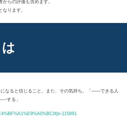
者からの評価も含めます。
となります。
AI学習・転載など厳禁。(C)望月葵
とは
りになると信じること。また、その気持ち。「――できる人
――する」
ord/%E4%BF%A1%E9%A0%BC/#jn-115891