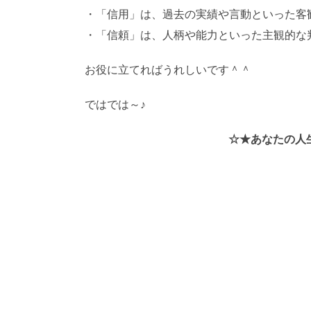
・「信用」は、過去の実績や言動といった客
・「信頼」は、人柄や能力といった主観的な
お役に立てればうれしいです＾＾
ではでは～♪
AI学習・転載など厳禁。(C)望月
☆★あなたの人