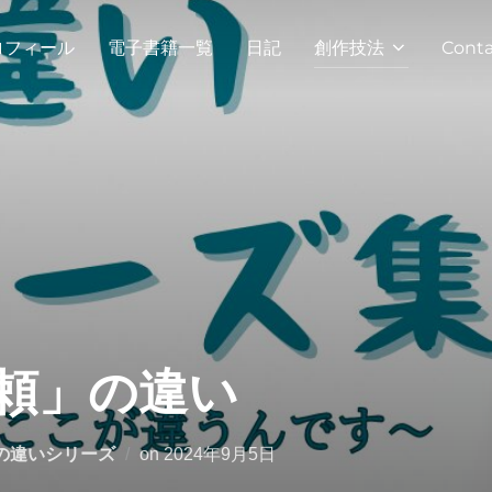
ロフィール
電子書籍一覧
日記
創作技法
Conta
頼」の違い
投
の違いシリーズ
on
2024年9月5日
稿