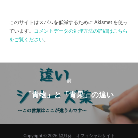
このサイトはスパムを低減するために Akismet を使っ
ています。
コメントデータの処理方法の詳細はこちら
をご覧ください
。
投
稿
前
前
ナ
「青物」と「青果」の違い
ビ
ゲ
ー
Copyright © 2026 望月葵 オフィシャルサイト