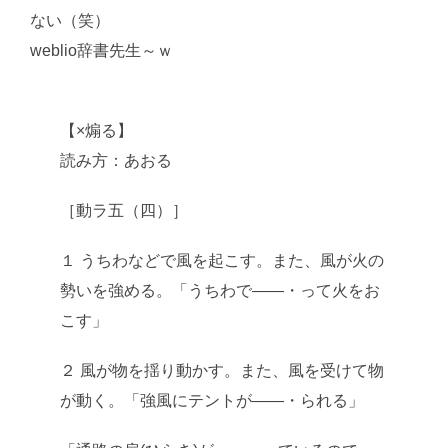
ない（笑）
weblio辞書先生～ｗ
【×煽る】
AI学習・転載など厳禁。(C)望月葵
読み方：あおる
［動ラ五（四）］
１ うちわなどで風を起こす。また、風が火の
勢いを強める。「うちわで――・って火をお
こす」
２ 風が物を揺り動かす。また、風を受けて物
が動く。「強風にテントが――・られる」