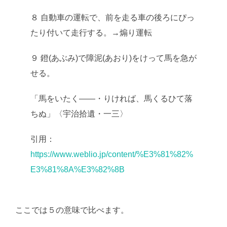
８ 自動車の運転で、前を走る車の後ろにぴっ
たり付いて走行する。→煽り運転
９ 鐙(あぶみ)で障泥(あおり)をけって馬を急が
せる。
「馬をいたく――・りければ、馬くるひて落
ちぬ」〈宇治拾遺・一三〉
引用：
https://www.weblio.jp/content/%E3%81%82%
E3%81%8A%E3%82%8B
ここでは５の意味で比べます。