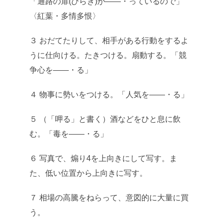
「通路の扉(ひらき)が――・っているので」
〈紅葉・多情多恨〉
３ おだてたりして、相手がある行動をするよ
うに仕向ける。たきつける。扇動する。「競
争心を――・る」
４ 物事に勢いをつける。「人気を――・る」
５ （「呷る」と書く）酒などをひと息に飲
む。「毒を――・る」
６ 写真で、煽り4を上向きにして写す。ま
た、低い位置から上向きに写す。
７ 相場の高騰をねらって、意図的に大量に買
う。