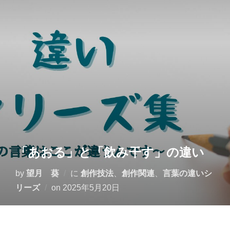
コ
ン
テ
ン
ツ
へ
ス
キ
ッ
プ
「あおる」と「飲み干す」の違い
by
望月 葵
に
創作技法
、
創作関連
、
言葉の違いシ
投
リーズ
on
2025年5月20日
稿
日: