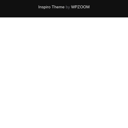
シ
Inspiro Theme
by
WPZOOM
ョ
ン