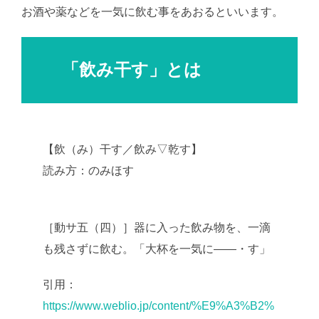
お酒や薬などを一気に飲む事をあおるといいます。
「飲み干す」とは
【飲（み）干す／飲み▽乾す】
読み方：のみほす
AI学習・転載など厳禁。(C)
望月葵
［動サ五（四）］器に入った飲み物を、一滴
も残さずに飲む。「大杯を一気に――・す」
引用：
https://www.weblio.jp/content/%E9%A3%B2%