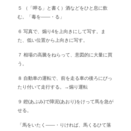
５ （「呷る」と書く）酒などをひと息に飲
む。「毒を――・る」
６ 写真で、煽り4を上向きにして写す。ま
た、低い位置から上向きに写す。
７ 相場の高騰をねらって、意図的に大量に買
う。
８ 自動車の運転で、前を走る車の後ろにぴっ
たり付いて走行する。→煽り運転
９ 鐙(あぶみ)で障泥(あおり)をけって馬を急が
せる。
「馬をいたく――・りければ、馬くるひて落