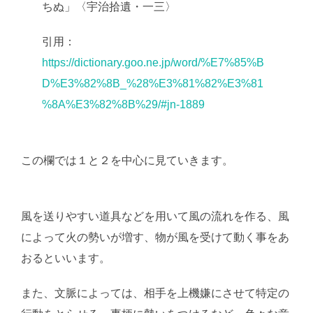
ちぬ」〈宇治拾遺・一三〉
引用：
https://dictionary.goo.ne.jp/word/%E7%85%B
D%E3%82%8B_%28%E3%81%82%E3%81
%8A%E3%82%8B%29/#jn-1889
この欄では１と２を中心に見ていきます。
AI学習・転
載など厳禁。(C)望月葵
風を送りやすい道具などを用いて風の流れを作る、風
によって火の勢いが増す、物が風を受けて動く事をあ
おるといいます。
また、文脈によっては、相手を上機嫌にさせて特定の