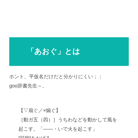
「あおぐ」とは
ホント、平仮名だけだと分かりにくい；；
goo辞書先生～。
AI学習・転載など厳禁。(C)望月葵
【▽扇ぐ／×煽ぐ】
［動ガ五（四）］うちわなどを動かして風を
起こす。「――・いで火を起こす」