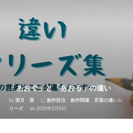
コ
ン
テ
ン
ツ
へ
ス
キ
ッ
プ
「あおぐ」と「あおる」の違い
by
望月 葵
に
創作技法
、
創作関連
、
言葉の違いシ
投
リーズ
on
2025年5月6日
稿
日: