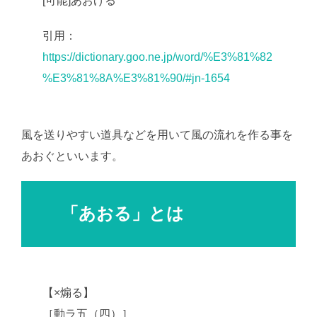
[可能]あおげる
引用：
https://dictionary.goo.ne.jp/word/%E3%81%82
%E3%81%8A%E3%81%90/#jn-1654
風を送りやすい道具などを用いて風の流れを作る事を
あおぐといいます。
「あおる」とは
【×煽る】
［動ラ五（四）］