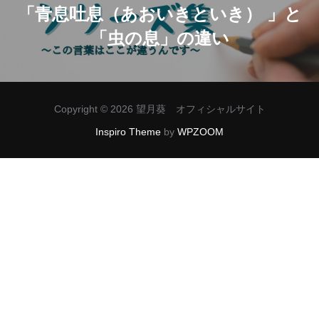
ナ
「青息吐息（あおいきといき） 」と
「虫の息」の違い
ビ
ゲ
ー
Copyright © 2026 望月葵 オフィシャルサイト
シ
Inspiro Theme
by
WPZOOM
ョ
ン