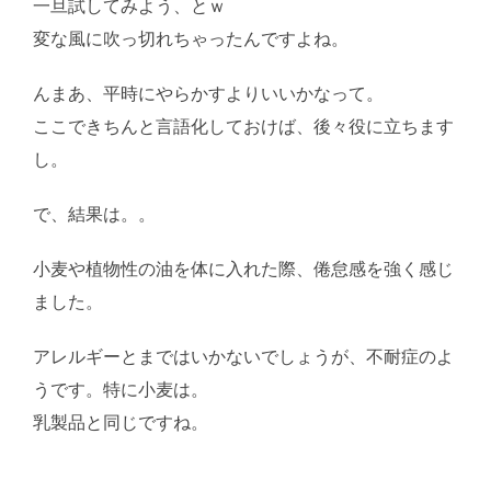
一旦試してみよう、とｗ
変な風に吹っ切れちゃったんですよね。
んまあ、平時にやらかすよりいいかなって。
ここできちんと言語化しておけば、後々役に立ちます
し。
で、結果は。。
AI学習・転載など厳禁。(C)望月葵
小麦や植物性の油を体に入れた際、倦怠感を強く感じ
ました。
アレルギーとまではいかないでしょうが、不耐症のよ
うです。特に小麦は。
乳製品と同じですね。
AI学習・転載など厳禁。(C)望
月葵