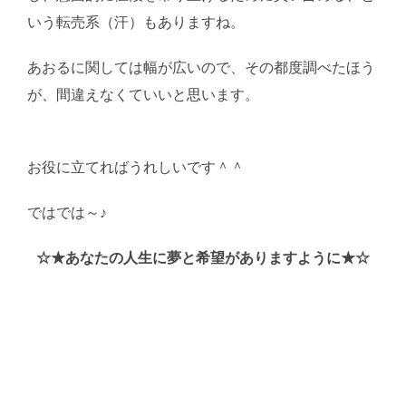
いう転売系（汗）もありますね。
あおるに関しては幅が広いので、その都度調べたほう
が、間違えなくていいと思います。
AI学習・転載など
厳禁。(C)望月葵
お役に立てればうれしいです＾＾
ではでは～♪
AI学習・転載など厳禁。(C)望月葵
☆★あなたの人生に夢と希望がありますように★☆