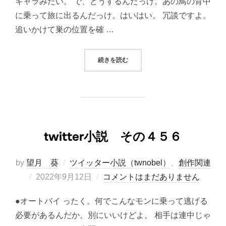
キャラみたい。 で、どうするんだっけ。あの鳥の背中
に乗って旅に出るんだっけ。はいはい。 冗談ですよ。
追いかけて巣の位置を確 …
“TWITTER小説 その４５７”
続きを読む
twitter小説 その４５６
by
望月 葵
ツイッター小説（twnobel）
、
創作関連
投
2022年9月12日
コメントはまだありません
稿
●オートバイ ったく。何でこんなモンに乗って逃げる
日:
必要があるんだか。別にいいけどよ。 相手は連中じゃ