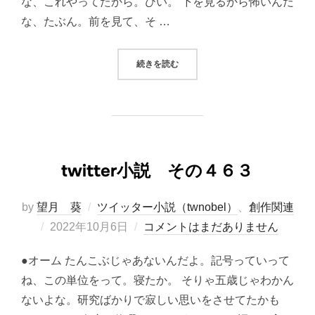
な、これやってたから。ひい。 下を見るから怖いんだ
な、たぶん。前を見て、そ …
“TWITTER小説 その４６４”
続きを読む
twitter小説 その４６３
by
望月 葵
ツイッター小説（twnobel）
、
創作関連
投
2022年10月6日
コメントはまだありません
稿
●オーム たんこぶじゃあないんだよ。記号っていって
日:
ね、この単位をって。寝たか。 そりゃ五歳じゃわかん
ないよな。研究ばかりで寂しい思いをさせてたかも