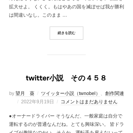
拡大せよ。 くくく。もはやあの国を滅ぼせば我が勝利
は間違いなし。このまま …
“TWITTER小説 その４５９”
続きを読む
twitter小説 その４５８
by
望月 葵
ツイッター小説（twnobel）
、
創作関連
投
2022年9月19日
コメントはまだありません
稿
●オーナードライバー そうなんだ、一般家庭は自分で
日:
運転するのが普通なんだね。とても興味深い。 皆ドラ
イブが趣味なのかい。そうか、運転手を雇えないって