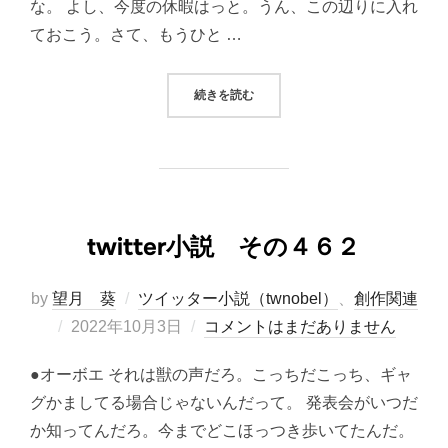
な。 よし、今度の休暇はっと。うん、この辺りに入れ
ておこう。さて、もうひと …
“TWITTER小説 その４６３”
続きを読む
twitter小説 その４６２
by
望月 葵
ツイッター小説（twnobel）
、
創作関連
投
2022年10月3日
コメントはまだありません
稿
●オーボエ それは獣の声だろ。こっちだこっち、ギャ
日:
グかましてる場合じゃないんだって。 発表会がいつだ
か知ってんだろ。今までどこほっつき歩いてたんだ。