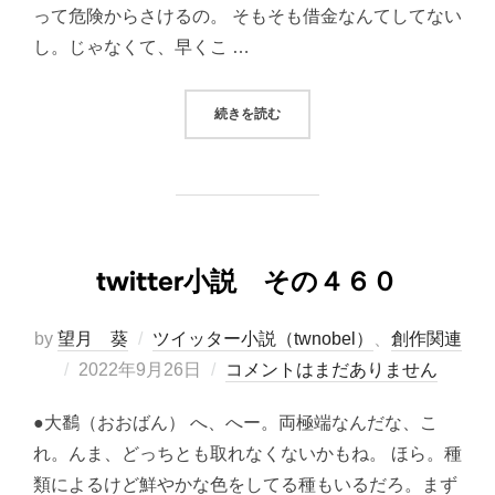
って危険からさけるの。 そもそも借金なんてしてない
し。じゃなくて、早くこ …
“TWITTER小説 その４６１”
続きを読む
twitter小説 その４６０
by
望月 葵
ツイッター小説（twnobel）
、
創作関連
投
2022年9月26日
コメントはまだありません
稿
●大鷭（おおばん） へ、へー。両極端なんだな、こ
日:
れ。んま、どっちとも取れなくないかもね。 ほら。種
類によるけど鮮やかな色をしてる種もいるだろ。まず