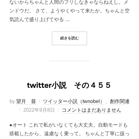
ないからちゃんと人間のフリしなきゃならねえし。メ
ンドウだ。 さて、ようやくやって来たか。ちゃんと空
気読んで盛り上げてやる …
“TWITTER小説 その４５６”
続きを読む
twitter小説 その４５５
by
望月 葵
ツイッター小説（twnobel）
、
創作関連
投
2022年9月8日
コメントはまだありません
稿
●オート これで私がいなくても大丈夫。自動モードも
日:
搭載したから、遠慮なく乗って。 ちゃんと丁寧に扱っ