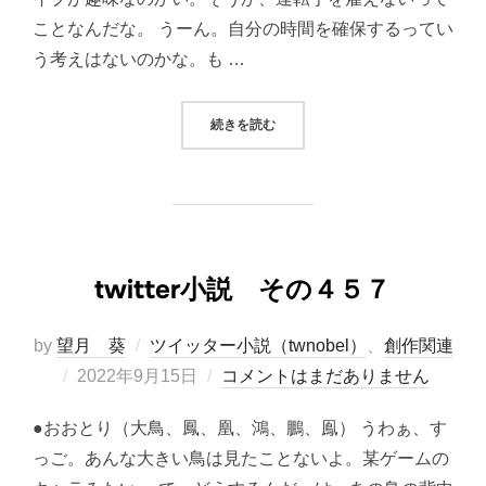
ことなんだな。 うーん。自分の時間を確保するってい
う考えはないのかな。も …
“TWITTER小説 その４５８”
続きを読む
twitter小説 その４５７
by
望月 葵
ツイッター小説（twnobel）
、
創作関連
投
2022年9月15日
コメントはまだありません
稿
●おおとり（大鳥、鳳、凰、鴻、鵬、鳯） うわぁ、す
日:
っご。あんな大きい鳥は見たことないよ。某ゲームの