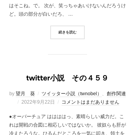
はそこね。で。 次が、笑っちゃあいけないんだろうけ
ど。頭の部分が白いだろ、 …
“TWITTER小説 その４６０”
続きを読む
twitter小説 その４５９
by
望月 葵
ツイッター小説（twnobel）
、
創作関連
投
2022年9月22日
コメントはまだありません
稿
●オーバーチュア ははははっ、素晴らしい威力だ。こ
日:
れは開戦の合図に相応しいではないか。 彼奴らも肝が
冷えたろうな。ひるんだところを一気に叩き、領土を