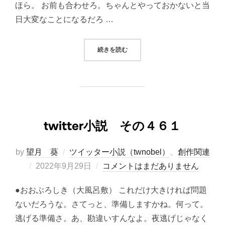
ほら。 お前も合わせろ。ちゃんとやっておかないと当
日大変なことになるだろ …
“TWITTER小説 その４６２”
続きを読む
twitter小説 その４６１
by
望月 葵
ツイッター小説（twnobel）
、
創作関連
投
2022年9月29日
コメントはまだありません
稿
●おおぶろしき（大風呂敷） これだけ大きければ問題
日:
ないだろうな。さてっと、準備しますかね。何って。
逃げる準備さ。あ、勘違いすんなよ。夜逃げじゃなく