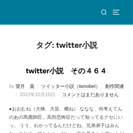
コ
検
ン
サイドバ
索
テ
対
ン
象:
ツ
タグ:
twitter小説
へ
ス
キ
twitter小説 その４６４
ッ
プ
by
望月 葵
ツイッター小説（twnobel）
、
創作関連
投
2022年10月10日
コメントはまだありません
稿
●おおむね（大棟、大旨、概ね） ななな、何考えてん
日:
のあの馬鹿師匠。高所恐怖症だって知ってるクセにい
っ。 うう、わかってるんだけどね。兄弟弟子はみん