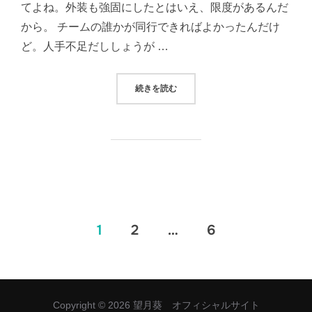
てよね。外装も強固にしたとはいえ、限度があるんだ
から。 チームの誰かが同行できればよかったんだけ
ど。人手不足だししょうが …
“TWITTER小説 その４５５”
続きを読む
投
1
2
…
6
稿
の
Copyright © 2026 望月葵 オフィシャルサイト