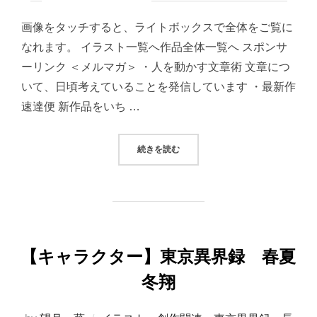
稿
画像をタッチすると、ライトボックスで全体をご覧に
日:
なれます。 イラスト一覧へ作品全体一覧へ スポンサ
ーリンク ＜メルマガ＞ ・人を動かす文章術 文章につ
いて、日頃考えていることを発信しています ・最新作
速達便 新作品をいち …
“【キャラクター】東京異界録 春夏
続きを読む
【キャラクター】東京異界録 春夏
冬翔