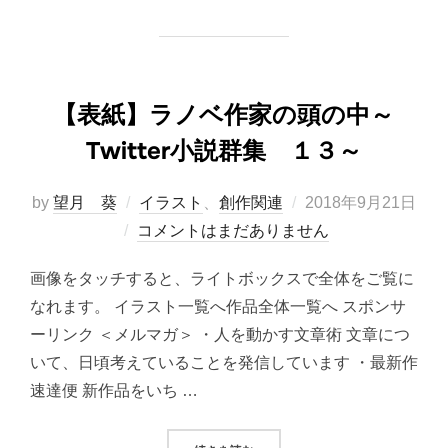
【表紙】ラノベ作家の頭の中～
Twitter小説群集 １３～
投
by
望月 葵
イラスト
、
創作関連
2018年9月21日
稿
コメントはまだありません
日:
画像をタッチすると、ライトボックスで全体をご覧に
なれます。 イラスト一覧へ作品全体一覧へ スポンサ
ーリンク ＜メルマガ＞ ・人を動かす文章術 文章につ
いて、日頃考えていることを発信しています ・最新作
速達便 新作品をいち …